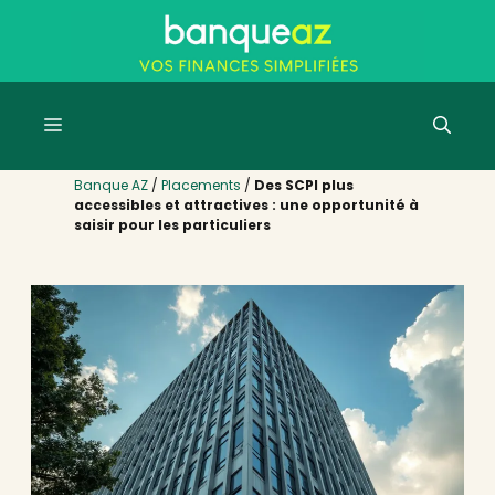
Aller
au
contenu
Menu
Banque AZ
/
Placements
/
Des SCPI plus
accessibles et attractives : une opportunité à
saisir pour les particuliers