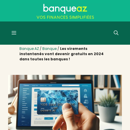
Aller
au
contenu
Menu
Banque AZ
/
Banque
/
Les virements
instantanés vont devenir gratuits en 2024
dans toutes les banques !