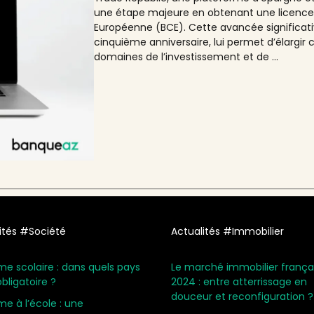
une étape majeure en obtenant une licence 
Européenne (BCE). Cette avancée significativ
cinquième anniversaire, lui permet d’élargir
domaines de l’investissement et de ...
ités #Société
Actualités #Immobilier
me scolaire : dans quels pays
Le marché immobilier frança
obligatoire ?
2024 : entre atterrissage en
douceur et reconfiguration ?
me à l’école : une