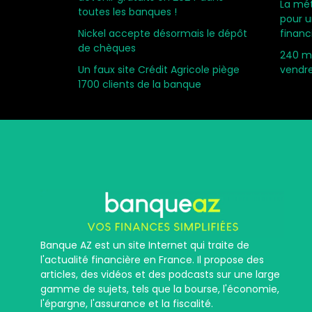
La mét
toutes les banques !
pour u
Nickel accepte désormais le dépôt
financ
de chèques
240 mi
Un faux site Crédit Agricole piège
vendre
1700 clients de la banque
Banque AZ est un site Internet qui traite de
l'actualité financière en France. Il propose des
articles, des vidéos et des podcasts sur une large
gamme de sujets, tels que la bourse, l'économie,
l'épargne, l'assurance et la fiscalité.