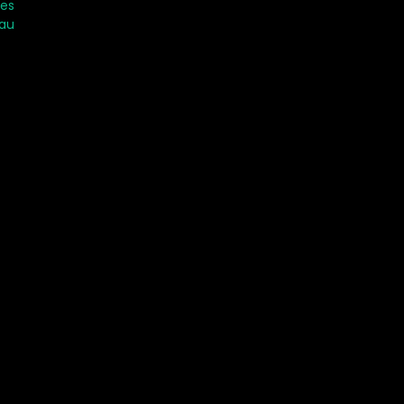
les
 au