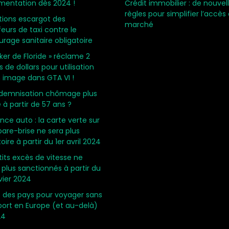
mentation dès 2024 !
Crédit immobilier : de nouvel
règles pour simplifier l’accès
ions escargot des
marché
eurs de taxi contre le
urage sanitaire obligatoire
oker de Floride » réclame 2
s de dollars pour utilisation
 image dans GTA VI !
ndemnisation chômage plus
 à partir de 57 ans ?
nce auto : la carte verte sur
pare-brise ne sera plus
oire à partir du 1er avril 2024
tits excès de vitesse ne
 plus sanctionnés à partir du
nvier 2024
te des pays pour voyager sans
ort en Europe (et au-delà)
24