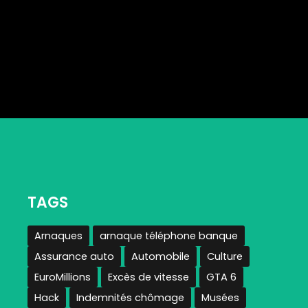
TAGS
Arnaques
arnaque téléphone banque
Assurance auto
Automobile
Culture
EuroMillions
Excès de vitesse
GTA 6
Hack
Indemnités chômage
Musées