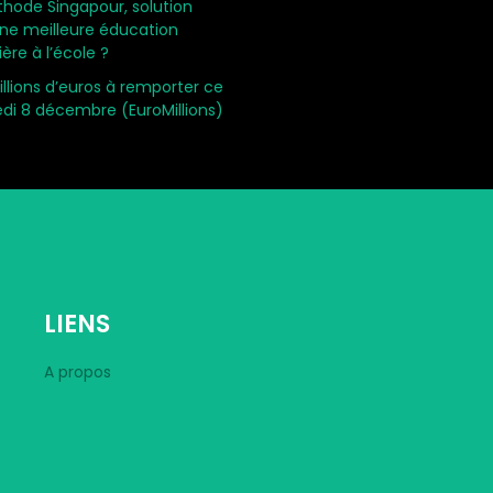
hode Singapour, solution
ne meilleure éducation
ière à l’école ?
llions d’euros à remporter ce
di 8 décembre (EuroMillions)
LIENS
A propos