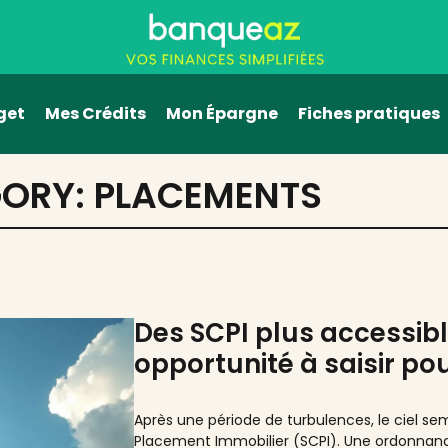
get
Mes Crédits
Mon Épargne
Fiches pratiques
GORY:
PLACEMENTS
Des SCPI plus accessibl
opportunité à saisir pou
Après une période de turbulences, le ciel semb
Placement Immobilier (SCPI). Une ordonnance 