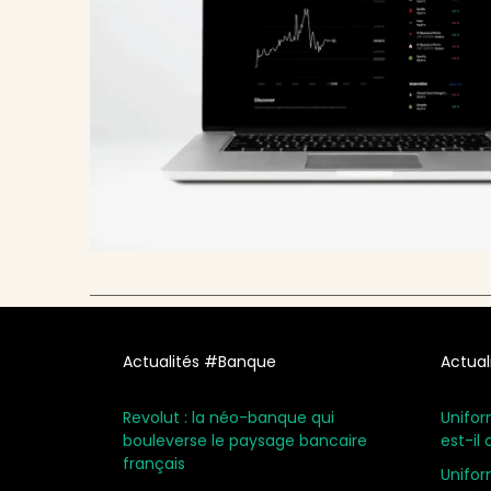
Actualités #Banque
Actual
Revolut : la néo-banque qui
Unifor
bouleverse le paysage bancaire
est-il 
français
Unifor