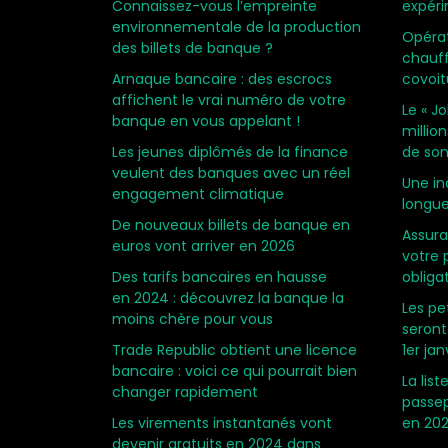
Connaissez-vous l’empreinte
expéri
environnementale de la production
Opérat
des billets de banque ?
chauff
Arnaque bancaire : des escrocs
covoit
affichent le vrai numéro de votre
Le « J
banque en vous appelant !
million
Les jeunes diplômés de la finance
de son
veulent des banques avec un réel
Une i
engagement climatique
longue
De nouveaux billets de banque en
Assura
euros vont arriver en 2026
votre 
Des tarifs bancaires en hausse
obligat
en 2024 : découvrez la banque la
Les pe
moins chère pour vous
seront
Trade Republic obtient une licence
1er ja
bancaire : voici ce qui pourrait bien
La lis
changer rapidement
passep
Les virements instantanés vont
en 20
devenir gratuits en 2024 dans